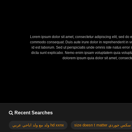
Lorem ipsum dolor sit amet, consectetur adipiscing elit, sed do 
commodo consequat. Duis aute irure dolor in reprehenderit in volu
id est laborum. Sed ut perspiciatis unde omnis iste natus error
dicta sunt explicabo. Nemo enim ipsam voluptatem quia voluptas
dolorem ipsum quia dolor sit amet, consect
Recent Searches
si
ولد مع ولد اباحي عربي hd xxnx