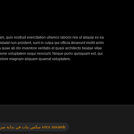
, quis nostrud exercitation ullamco laboris nisi ut aliquip ex ea
datat non proident, sunt in culpa qui officia deserunt mollit anim
uae ab illo inventore veritatis et quasi architecto beatae vitae
atione voluptatem sequi nesciunt. Neque porro quisquam est, qui
t dolore magnam aliquam quaerat voluptatem.
سكس بنات في بداية سن المراهقه xncx sexareb