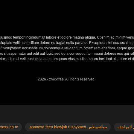
eiusmod tempor incididunt ut labore et dolore magna aliqua. Ut enim ad minim veniam
ptate velit esse cillum dolore eu fugiat nulla pariatur. Excepteur sint occaecat cupi
 sit voluptatem accusantium doloremque laudantium, totam rem aperiam, eaque ipsa q
 sit aspernatur aut odit aut fugit, sed quia consequuntur magni dolores eos qui r
etur, adipisci velit, sed quia non numquam eius modi tempora incidunt ut labore e
2026 - xmxxfree. All rights reserved.
japanese teen blowjob tushyxnxx مواقعسكس
ze doesn t matter سكس جوردي xnxx co m