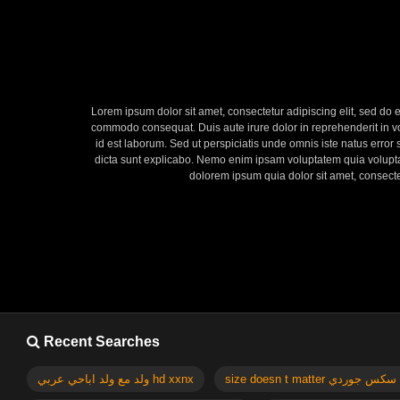
Lorem ipsum dolor sit amet, consectetur adipiscing elit, sed do 
commodo consequat. Duis aute irure dolor in reprehenderit in volu
id est laborum. Sed ut perspiciatis unde omnis iste natus error
dicta sunt explicabo. Nemo enim ipsam voluptatem quia voluptas
dolorem ipsum quia dolor sit amet, consect
Recent Searches
si
ولد مع ولد اباحي عربي hd xxnx