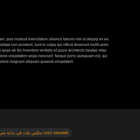
, quis nostrud exercitation ullamco laboris nisi ut aliquip ex ea
datat non proident, sunt in culpa qui officia deserunt mollit anim
uae ab illo inventore veritatis et quasi architecto beatae vitae
atione voluptatem sequi nesciunt. Neque porro quisquam est, qui
t dolore magnam aliquam quaerat voluptatem.
سكس بنات في بداية سن المراهقه xncx sexareb