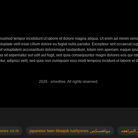
eiusmod tempor incididunt ut labore et dolore magna aliqua. Ut enim ad minim veniam
ptate velit esse cillum dolore eu fugiat nulla pariatur. Excepteur sint occaecat cupi
 sit voluptatem accusantium doloremque laudantium, totam rem aperiam, eaque ipsa q
 sit aspernatur aut odit aut fugit, sed quia consequuntur magni dolores eos qui r
etur, adipisci velit, sed quia non numquam eius modi tempora incidunt ut labore e
2026 - xmxxfree. All rights reserved.
japanese teen blowjob tushyxnxx مواقعسكس
ze doesn t matter سكس جوردي xnxx co m