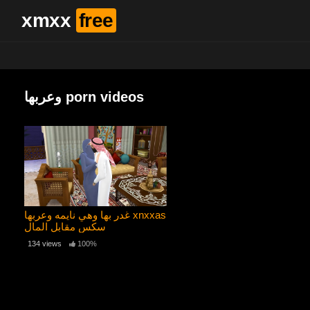
xmxx
free
وعربها porn videos
غدر بها وهي نايمه وعربها xnxxas
سكس مقابل المال
134 views
100%