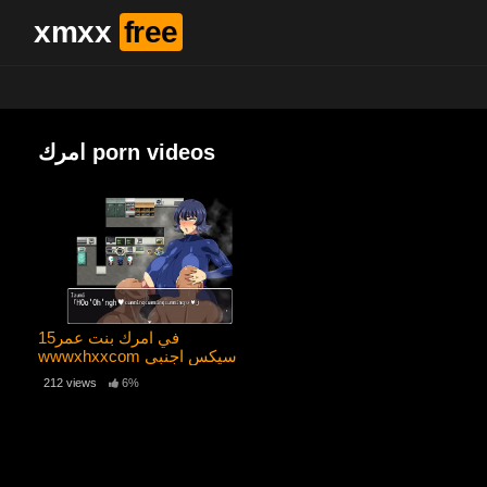
xmxx
free
امرك porn videos
في امرك بنت عمر15
wwwxhxxcom سيكس اجنبي
212 views
6%