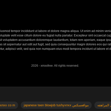
eiusmod tempor incididunt ut labore et dolore magna aliqua. Ut enim ad minim veniam
ptate velit esse cillum dolore eu fugiat nulla pariatur. Excepteur sint occaecat cupi
 sit voluptatem accusantium doloremque laudantium, totam rem aperiam, eaque ipsa q
 sit aspernatur aut odit aut fugit, sed quia consequuntur magni dolores eos qui r
etur, adipisci velit, sed quia non numquam eius modi tempora incidunt ut labore e
2026 - xmxxfree. All rights reserved.
japanese teen blowjob tushyxnxx مواقعسكس
ze doesn t matter سكس جوردي xnxx co m