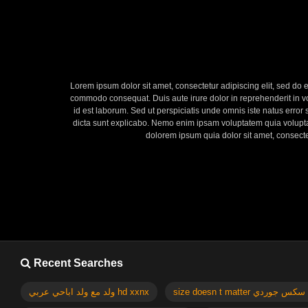
Lorem ipsum dolor sit amet, consectetur adipiscing elit, sed do 
commodo consequat. Duis aute irure dolor in reprehenderit in volu
id est laborum. Sed ut perspiciatis unde omnis iste natus error
dicta sunt explicabo. Nemo enim ipsam voluptatem quia voluptas
dolorem ipsum quia dolor sit amet, consect
Recent Searches
si
ولد مع ولد اباحي عربي hd xxnx