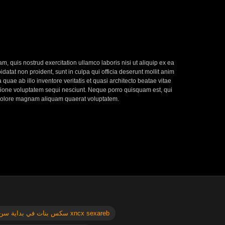
, quis nostrud exercitation ullamco laboris nisi ut aliquip ex ea
datat non proident, sunt in culpa qui officia deserunt mollit anim
uae ab illo inventore veritatis et quasi architecto beatae vitae
atione voluptatem sequi nesciunt. Neque porro quisquam est, qui
t dolore magnam aliquam quaerat voluptatem.
سكس بنات في بداية سن المراهقه xncx sexareb